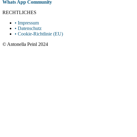
Whatsapp
Whats App Community
page
RECHTLICHES
opens
in
• Impressum
new
• Datenschutz
window
• Cookie-Richtlinie (EU)
© Antonella Peinl 2024