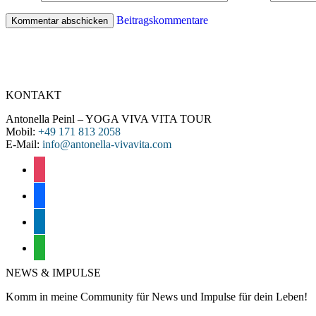
Beitragskommentare
KONTAKT
Antonella Peinl – YOGA VIVA VITA TOUR
Mobil:
+49 171 813 2058
E-Mail:
info@antonella-vivavita.com
instagram
facebook
linkedin
whatsapp
NEWS & IMPULSE
Komm in meine Community für News und Impulse für dein Leben!