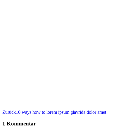
Vorheriger
Zurück
10 ways how to lorem ipsum glavrida dolor amet
Beitrag:
1 Kommentar