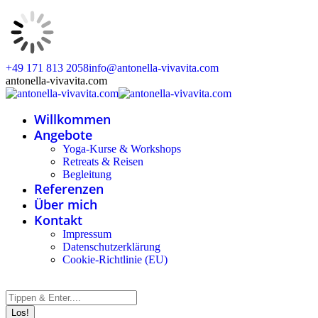
Zum
+49 171 813 2058
info@antonella-vivavita.com
Inhalt
Instagram
Facebook
Linkedin
Whatsapp
antonella-vivavita.com
springen
page
page
page
page
opens
opens
opens
opens
Willkommen
in
in
in
in
new
new
new
new
Angebote
window
window
window
window
Yoga-Kurse & Workshops
Retreats & Reisen
Begleitung
Referenzen
Über mich
Kontakt
Impressum
Datenschutzerklärung
Cookie-Richtlinie (EU)
Search: