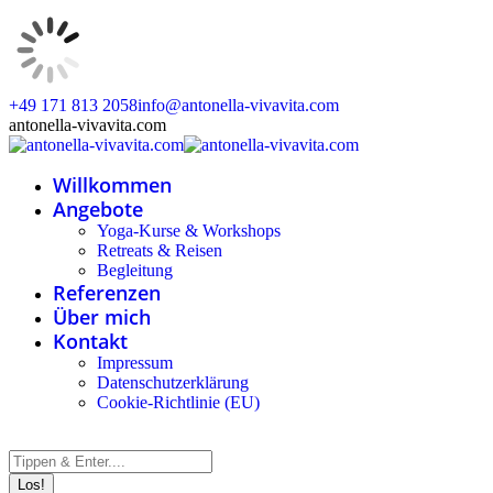
Zum
+49 171 813 2058
info@antonella-vivavita.com
Inhalt
Instagram
Facebook
Linkedin
Whatsapp
antonella-vivavita.com
springen
page
page
page
page
opens
opens
opens
opens
Willkommen
in
in
in
in
new
new
new
new
Angebote
window
window
window
window
Yoga-Kurse & Workshops
Retreats & Reisen
Begleitung
Referenzen
Über mich
Kontakt
Impressum
Datenschutzerklärung
Cookie-Richtlinie (EU)
Search: