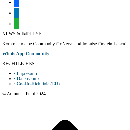
facebook
linkedin
whatsapp
NEWS & IMPULSE
Komm in meine Community für News und Impulse für dein Leben!
Whatsapp
Whats App Community
page
RECHTLICHES
opens
in
• Impressum
new
• Datenschutz
window
• Cookie-Richtlinie (EU)
© Antonella Peinl 2024
t
T