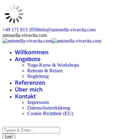
Zum
+49 171 813 2058
info@antonella-vivavita.com
Inhalt
Instagram
Facebook
Linkedin
Whatsapp
antonella-vivavita.com
springen
page
page
page
page
opens
opens
opens
opens
Willkommen
in
in
in
in
new
new
new
new
Angebote
window
window
window
window
Yoga-Kurse & Workshops
Retreats & Reisen
Begleitung
Referenzen
Über mich
Kontakt
Impressum
Datenschutzerklärung
Cookie-Richtlinie (EU)
Search: