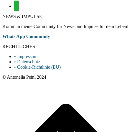
whatsapp
NEWS & IMPULSE
Komm in meine Community für News und Impulse für dein Leben!
Whatsapp
Whats App Community
page
RECHTLICHES
opens
in
• Impressum
new
• Datenschutz
window
• Cookie-Richtlinie (EU)
© Antonella Peinl 2024
t
T