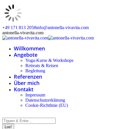
Zum
+49 171 813 2058
info@antonella-vivavita.com
Inhalt
Instagram
Facebook
Linkedin
Whatsapp
antonella-vivavita.com
springen
page
page
page
page
opens
opens
opens
opens
Willkommen
in
in
in
in
new
new
new
new
Angebote
window
window
window
window
Yoga-Kurse & Workshops
Retreats & Reisen
Begleitung
Referenzen
Über mich
Kontakt
Impressum
Datenschutzerklärung
Cookie-Richtlinie (EU)
Search: