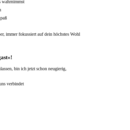
s wahrnimmst
n
Spaß
r, immer fokussiert auf dein höchstes Wohl
ast«!
ssen, bin ich jetzt schon neugierig,
uns verbindet