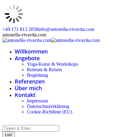
Zum
+49 171 813 2058
info@antonella-vivavita.com
Inhalt
Instagram
Facebook
Linkedin
Whatsapp
antonella-vivavita.com
springen
page
page
page
page
opens
opens
opens
opens
Willkommen
in
in
in
in
new
new
new
new
Angebote
window
window
window
window
Yoga-Kurse & Workshops
Retreats & Reisen
Begleitung
Referenzen
Über mich
Kontakt
Impressum
Datenschutzerklärung
Cookie-Richtlinie (EU)
Search: