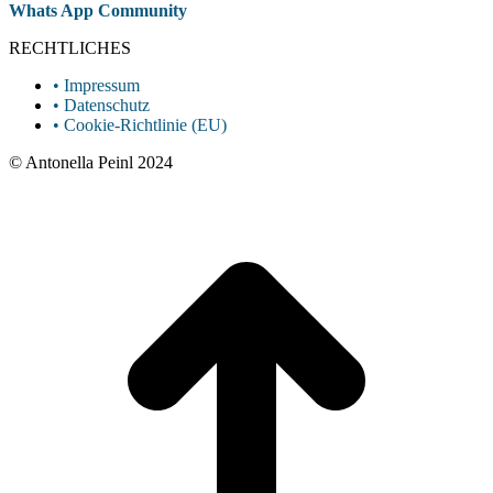
Whatsapp
Whats App Community
page
RECHTLICHES
opens
in
• Impressum
new
• Datenschutz
window
• Cookie-Richtlinie (EU)
© Antonella Peinl 2024
t
T